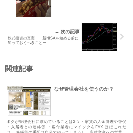
株式投資の真実 ー新NISAを始める前に
知っておくべきことー
関連記事
不動産投資
なぜ管理会社を使うのか？
ボクが管理会社に求めていることは3つ ・家賃の入金管理や督促
・入居者との連絡係 ・客付業者にマイソクをFAX ほぼこれだ
け。 修繕等の手配は自分でやってしまうし、客付業者への営業も