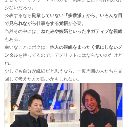
少ないだろう。
公表するなら
副業していない『多数派』から、いろんな目
で見られながら仕事をする覚悟
が必要。
当然その中には、
ねたみや嫉妬といったネガティブな視線
もある。
幸いなことにボクは、
他人の視線をまったく気にしないメ
ンタル
を持ってるので、デメリットにはならないのだけど
ね。
少しでも自分が繊細だと思うなら、一度周囲の人たちを見
回して考えた方が良いかもしれない。​​​​