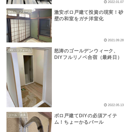
2022.01.07
激安ボロ戸建て投資の現実！砂
DIY・リフォーム
壁の和室をガチ洋室化
2021.09.28
怒涛のゴールデンウィーク、
DIY・リフォーム
DIYフルリノベ合宿（最終日）
2022.05.13
ボロ戸建てDIYの必須アイテ
ツール・道具
ム！ちょーかるバール