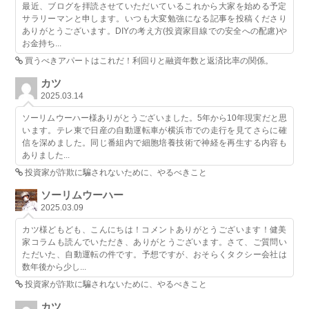
最近、ブログを拝読させていただいているこれから大家を始める予定
サラリーマンと申します。いつも大変勉強になる記事を投稿くださり
ありがとうございます。DIYの考え方(投資家目線での安全への配慮)や
お金持ち...
買うべきアパートはこれだ！利回りと融資年数と返済比率の関係。
カツ
2025.03.14
ソーリムウーハー様ありがとうございました。5年から10年現実だと思
います。テレ東で日産の自動運転車が横浜市での走行を見てさらに確
信を深めました。同じ番組内で細胞培養技術で神経を再生する内容も
ありました...
投資家が詐欺に騙されないために、やるべきこと
ソーリムウーハー
2025.03.09
カツ様どもども、こんにちは！コメントありがとうございます！健美
家コラムも読んでいただき、ありがとうございます。さて、ご質問い
ただいた、自動運転の件です。予想ですが、おそらくタクシー会社は
数年後から少し...
投資家が詐欺に騙されないために、やるべきこと
カツ