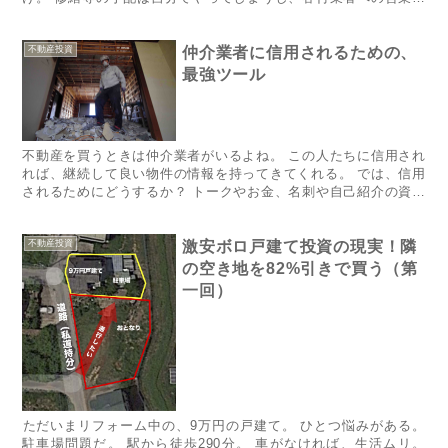
自分でやる。 マイソクも物件動画も自分で作る。 管理会社に...
不動産投資
仲介業者に信用されるための、
最強ツール
不動産を買うときは仲介業者がいるよね。 この人たちに信用され
れば、継続して良い物件の情報を持ってきてくれる。 では、信用
されるためにどうするか？ トークやお金、名刺や自己紹介の資料
も大事だけど、いちばん効果があるのはコレ。 ​ 【送料無料】...
不動産投資
激安ボロ戸建て投資の現実！隣
の空き地を82%引きで買う（第
一回）
​​​​​​​​​​​​ただいまリフォーム中の、9万円の戸建て。 ひとつ悩みがある。
駐車場問題だ。 駅から徒歩290分。 車がなければ、生活ムリ。