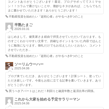
コメントありがとうございます！最近、ブログサボっててスミマセ
ン！！コラムで書けないことや、微妙なネタがあれば、こちらでもた
まに書かせていただきます！ありがとうございます！
不動産投資を始めたい『超初心者』がやるべき8つのこと
半熟たまご
2026.03.31
はじめまして。健美家さま経由で拝見させていただいております。も
のすごくわかりやすい文章で、的確なポイントをついた内容でほんと
うに勉強になります。御礼だけでもお伝えしたいとおもい、コメント
させていただき...
不動産投資を始めたい『超初心者』がやるべき8つのこと
ソーリムウーハー
2025.04.06
ブログ来ていただき、ありがとうございます！計算シート、使ってい
ただき嬉しいです。今後もお役に立てる記事を書いていきます。あり
がとうございます。
買うべきアパートはこれだ！利回りと融資年数と返済比率の関係。
これから大家を始める予定サラリーマン
2025.04.06