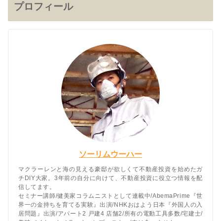
プロフィール
ソーリムウーハー
マクラーレンと海の見える豪邸が欲しくて不動産投資を始めたガ
チDIY大家。3年前の自分に向けて、不動産投資に役立つ情報を配
信してます。
セミナー講師/健美家コラムニストとして連載中/AbemaPrime『世
界一の金持ちを育てる実験』出演/NHKおはよう日本『外国人の入
居問題』出演/アパート2 戸建4 店舗2/所有の電動工具多数/宅建士/