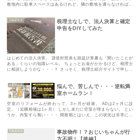
敷地内に駐車スペースはあるけれど、隣の敷地を通らなければ停
められない。 そこは市街化調整区...
不動産投資
税理士なしで、法人決算と確定
申告をDIYしてみた
はじめての法人決算。 貸借対照表も損益計算書も「聞いたことが
ある」くらいの知識レベル。 ちょっとお金がかかるけど、税理士
に相談しようかな・・・？ さっそく、​税理士紹介サイト​で申し込
む。 すると、こんな回答が・・・ 『税理士に依頼する場合...
不動産投資
悩んで、苦しんで・・・逆転満
室ホームラン！
空室のリフォームが終わって、3ヶ月が経過。 ADは2ヶ月に設
定。（近隣相場は1ヶ月） しかし未だに空室が埋まらない。 とい
うか、内覧すら無い・・・ 閑散期とはいえ、この状況は非常にま
ずく我慢も限界。 空室があるのは、精神衛生上もよろしくない...
不動産投資
事故物件！？おじいちゃんが行
方不明！【後編】