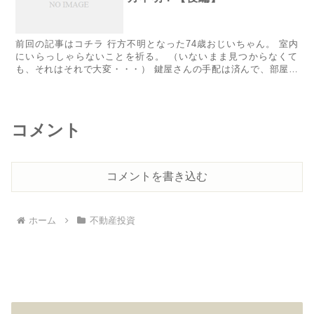
前回の記事は​コチラ​ 行方不明となった74歳おじいちゃん。 室内
にいらっしゃらないことを祈る。 （いないまま見つからなくて
も、それはそれで大変・・・） 鍵屋さんの手配は済んで、部屋に
入る日程も決まった。 あとは警察に連絡を取って、当日立ち...
コメント
コメントを書き込む
ホーム
不動産投資