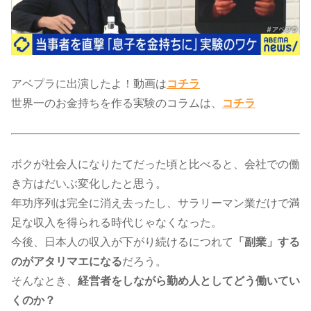
アベプラに出演したよ！動画は​
コチラ
世界一のお金持ちを作る実験のコラムは、​
コチラ
​​ボクが社会人になりたてだった頃と比べると、会社での働
き方はだいぶ変化したと思う。
年功序列は完全に消え去ったし、サラリーマン業だけで満
足な収入を得られる時代じゃなくなった。
今後、日本人の収入が下がり続けるにつれて
「副業」する
のがアタリマエになる
だろう。
そんなとき、
経営者をしながら勤め人としてどう働いてい
くのか？