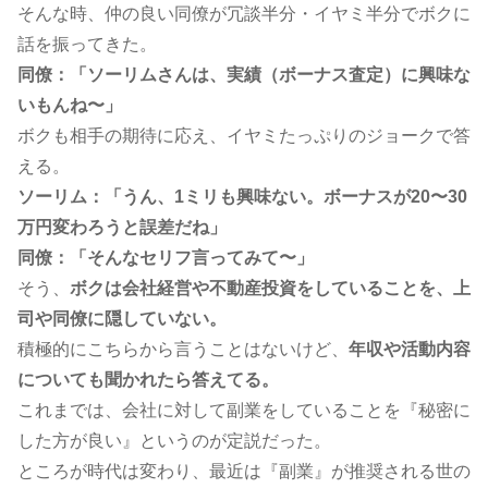
そんな時、仲の良い同僚が冗談半分・イヤミ半分でボクに
話を振ってきた。
同僚：「ソーリムさんは、実績（ボーナス査定）に興味な
いもんね〜」
ボクも相手の期待に応え、イヤミたっぷりのジョークで答
える。
ソーリム：「うん、1ミリも興味ない。ボーナスが20〜30
万円変わろうと誤差だね」
同僚：「そんなセリフ言ってみて〜」
そう、
ボクは会社経営や不動産投資をしていることを、上
司や同僚に隠していない。
積極的にこちらから言うことはないけど、
年収や活動内容
についても聞かれたら答えてる。
これまでは、会社に対して副業をしていることを『秘密に
した方が良い』というのが定説だった。
ところが時代は変わり、最近は『副業』が推奨される世の