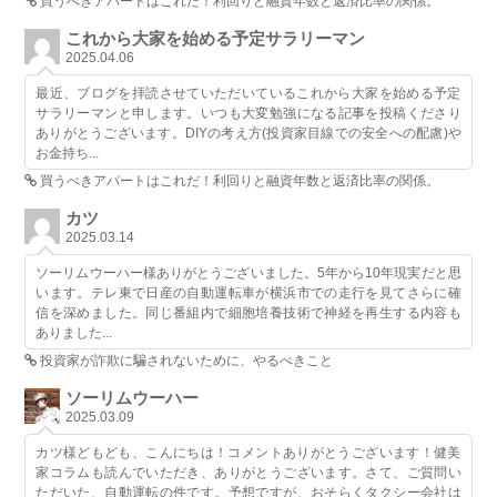
買うべきアパートはこれだ！利回りと融資年数と返済比率の関係。
これから大家を始める予定サラリーマン
2025.04.06
最近、ブログを拝読させていただいているこれから大家を始める予定
サラリーマンと申します。いつも大変勉強になる記事を投稿くださり
ありがとうございます。DIYの考え方(投資家目線での安全への配慮)や
お金持ち...
買うべきアパートはこれだ！利回りと融資年数と返済比率の関係。
カツ
2025.03.14
ソーリムウーハー様ありがとうございました。5年から10年現実だと思
います。テレ東で日産の自動運転車が横浜市での走行を見てさらに確
信を深めました。同じ番組内で細胞培養技術で神経を再生する内容も
ありました...
投資家が詐欺に騙されないために、やるべきこと
ソーリムウーハー
2025.03.09
カツ様どもども、こんにちは！コメントありがとうございます！健美
家コラムも読んでいただき、ありがとうございます。さて、ご質問い
ただいた、自動運転の件です。予想ですが、おそらくタクシー会社は