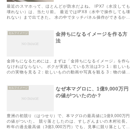
最近のスマホって、ほとんどが防水だよね。 IPX7（水没しても
壊れない）は、当たり前。 最近ではIPX8（水中で操作しても壊
れない）まで出てきた。 水の中でタッチパネル操作ができるかは
謎だけど、水回りで安心して使えるのは心強い。 普通の人な...
セルフイメージ
金持ちになるイメージを作る方
法
金持ちになるためには、まずは「金持ちになるイメージ」を作ら
なければならない。 ボクが実践している方法は3つ 1：欲しいも
のの実物を見る 2：欲しいものの動画や写真を観る 3：物の値段
を見る時に桁（ケタ）を減らしてイメージする これらを解説。...
セルフイメージ
なぜ本マグロに、1億9,000万円
の値がついたのか？
豊洲の初競り（はつせり）で、本マグロの最高値に1億9,000万円
の値がついた。 競り落としたのは、すしざんまいの木村社長。
昨年の過去最高値（3億3,000万円）でも、見事に競り落としてい
る。 しかし不思議なのは、その価格。 いかに素晴らし...