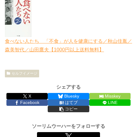
食べない人たち 「不食」が人を健康にする／秋山佳胤／
森美智代／山田鷹夫【1000円以上送料無料】
セルフイメージ
シェアする
X
Bluesky
Misskey
Facebook
はてブ
LINE
コピー
ソーリムウーハーをフォローする