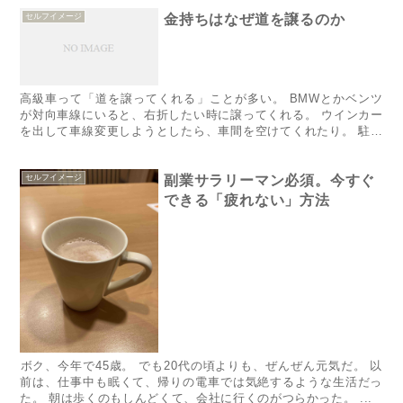
セルフイメージ
金持ちはなぜ道を譲るのか
高級車って「道を譲ってくれる」ことが多い。 BMWとかベンツ
が対向車線にいると、右折したい時に譲ってくれる。 ウインカー
を出して車線変更しようとしたら、車間を空けてくれたり。 駐車
場から道路に入る時に、待っててくれたり。 なんでだろ？ も
ち...
セルフイメージ
副業サラリーマン必須。今すぐ
できる「疲れない」方法
​​ボク、今年で45歳。 でも20代の頃よりも、ぜんぜん元気だ。​​​​​​​​​​​​​​​​​​​​​​​​​​​ 以
前は、​仕事中も眠くて、帰りの電車では気絶するような生活だっ
た。 朝は歩くのもしんどくて、会社に行くのがつらかった。 ...