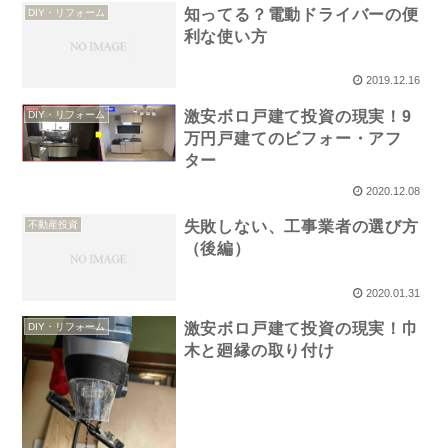
知ってる？電動ドライバーの便
DIY・リフォーム
利な使い方
2019.12.16
激安ボロ戸建て投資の現実！9
DIY・リフォーム
万円戸建てのビフォー・アフ
ター
2020.12.08
失敗しない、工事業者の選び方
不動産投資
（後編）
2020.01.31
激安ボロ戸建て投資の現実！巾
DIY・リフォーム
木と廻縁の取り付け