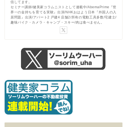
信してます。
セミナー講師/健美家コラムニストとして連載中/AbemaPrime『世
界一の金持ちを育てる実験』出演/NHKおはよう日本『外国人の入
居問題』出演/アパート2 戸建4 店舗2/所有の電動工具多数/宅建士/
趣味バイク・カメラ・キャンプ・スキー/肉は食べません。