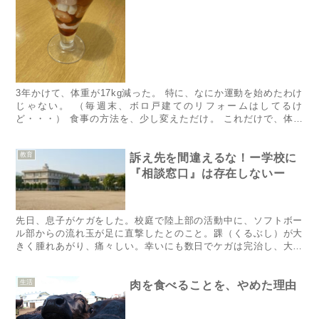
​​​​​​​​​​​​​​​​​​​​​​​​​​​​3年かけて、体重が17kg減った。 特に、なにか運動を始めたわけ
じゃない。 （毎週末、ボロ戸建てのリフォームはしてるけ
ど・・・） 食事の方法を、少し変えただけ。 これだけで、体脂
肪率も...
教育
訴え先を間違えるな！ー学校に
『相談窓口』は存在しないー
先日、息子がケガをした。校庭で陸上部の活動中に、ソフトボー
ル部からの流れ玉が足に直撃したとのこと。踝（くるぶし）が大
きく腫れあがり、痛々しい。幸いにも数日でケガは完治し、大事
には至らなかった。不運な事故だと思っていたが、数日後に息子
からこん...
生活
肉を食べることを、やめた理由