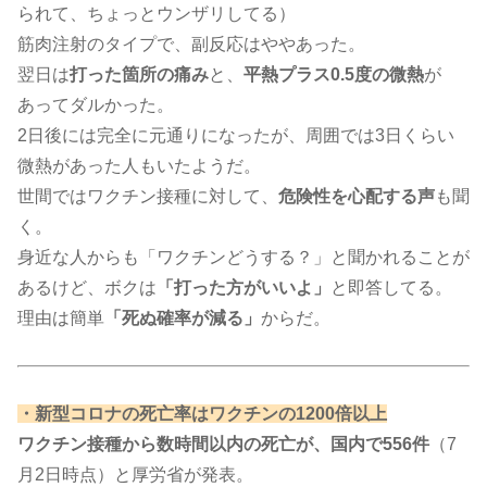
られて、ちょっとウンザリしてる）
筋肉注射のタイプで、副反応はややあった。
翌日は
打った箇所の痛み
と、
平熱プラス0.5度の微熱
が
あってダルかった。
2日後には完全に元通りになったが、周囲では3日くらい
微熱があった人もいたようだ。
世間ではワクチン接種に対して、
危険性を心配する声
も聞
く。
身近な人からも「ワクチンどうする？」と聞かれることが
あるけど、ボクは
「打った方がいいよ」
と即答してる。
理由は簡単
「死ぬ確率が減る」
からだ。
​・新型コロナの死亡率はワクチンの1200倍以上​
ワクチン接種から数時間以内の死亡が、国内で556件
（7
月2日時点）と厚労省が発表。