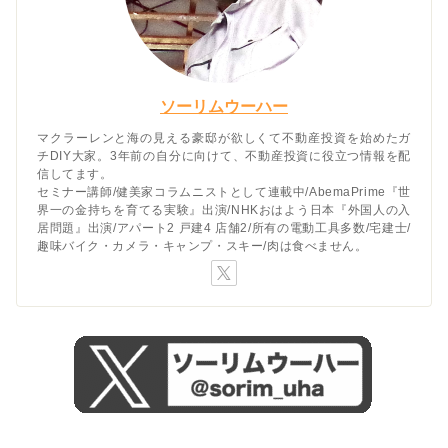
ソーリムウーハー
マクラーレンと海の見える豪邸が欲しくて不動産投資を始めたガ
チDIY大家。3年前の自分に向けて、不動産投資に役立つ情報を配
信してます。
セミナー講師/健美家コラムニストとして連載中/AbemaPrime『世
界一の金持ちを育てる実験』出演/NHKおはよう日本『外国人の入
居問題』出演/アパート2 戸建4 店舗2/所有の電動工具多数/宅建士/
趣味バイク・カメラ・キャンプ・スキー/肉は食べません。