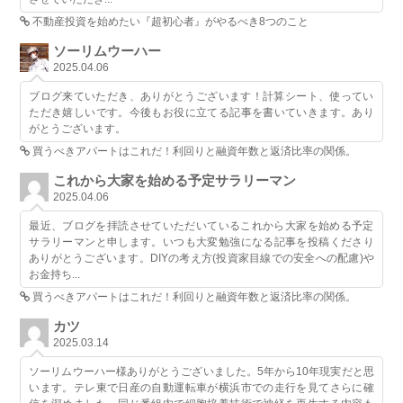
不動産投資を始めたい『超初心者』がやるべき8つのこと
ソーリムウーハー
2025.04.06
ブログ来ていただき、ありがとうございます！計算シート、使ってい
ただき嬉しいです。今後もお役に立てる記事を書いていきます。あり
がとうございます。
買うべきアパートはこれだ！利回りと融資年数と返済比率の関係。
これから大家を始める予定サラリーマン
2025.04.06
最近、ブログを拝読させていただいているこれから大家を始める予定
サラリーマンと申します。いつも大変勉強になる記事を投稿くださり
ありがとうございます。DIYの考え方(投資家目線での安全への配慮)や
お金持ち...
買うべきアパートはこれだ！利回りと融資年数と返済比率の関係。
カツ
2025.03.14
ソーリムウーハー様ありがとうございました。5年から10年現実だと思
います。テレ東で日産の自動運転車が横浜市での走行を見てさらに確