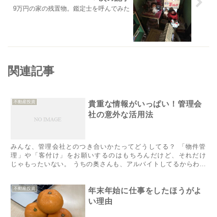
9万円の家の残置物。鑑定士を呼んでみた
関連記事
不動産投資
貴重な情報がいっぱい！管理会
社の意外な活用法
みんな、管理会社とのつき合いかたってどうしてる？ 「物件管
理」や「客付け」をお願いするのはもちろんだけど、それだけ
じゃもったいない。 ​うちの奥さん​も、アルバイトしてるからわか
るのだけど 管理会社には、いろんな情報が入ってくる。 せっか
く...
不動産投資
年末年始に仕事をしたほうがよ
い理由