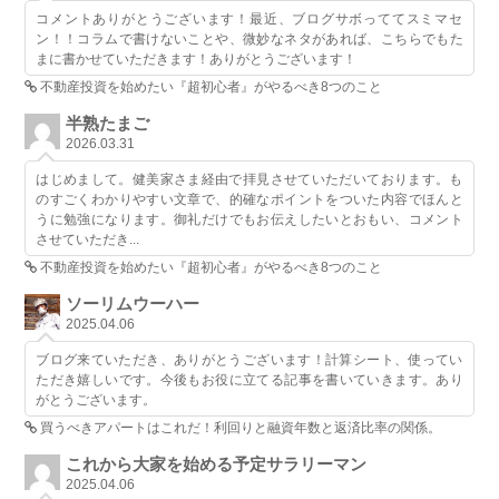
コメントありがとうございます！最近、ブログサボっててスミマセ
ン！！コラムで書けないことや、微妙なネタがあれば、こちらでもた
まに書かせていただきます！ありがとうございます！
不動産投資を始めたい『超初心者』がやるべき8つのこと
半熟たまご
2026.03.31
はじめまして。健美家さま経由で拝見させていただいております。も
のすごくわかりやすい文章で、的確なポイントをついた内容でほんと
うに勉強になります。御礼だけでもお伝えしたいとおもい、コメント
させていただき...
不動産投資を始めたい『超初心者』がやるべき8つのこと
ソーリムウーハー
2025.04.06
ブログ来ていただき、ありがとうございます！計算シート、使ってい
ただき嬉しいです。今後もお役に立てる記事を書いていきます。あり
がとうございます。
買うべきアパートはこれだ！利回りと融資年数と返済比率の関係。
これから大家を始める予定サラリーマン
2025.04.06