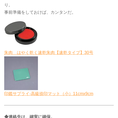
り。
事前準備をしておけば、カンタンだ。
朱肉 はやく乾く速乾朱肉【速乾タイプ】30号
印鑑サプライ-高級捺印マット（小）11cmx9cm
◆連絡先は、確実に確保。