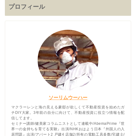
プロフィール
ソーリムウーハー
マクラーレンと海の見える豪邸が欲しくて不動産投資を始めたガ
チDIY大家。3年前の自分に向けて、不動産投資に役立つ情報を配
信してます。
セミナー講師/健美家コラムニストとして連載中/AbemaPrime『世
界一の金持ちを育てる実験』出演/NHKおはよう日本『外国人の入
居問題』出演/アパート2 戸建4 店舗2/所有の電動工具多数/宅建士/