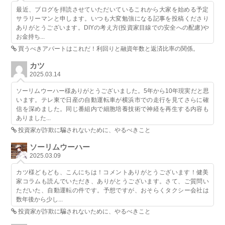
最近、ブログを拝読させていただいているこれから大家を始める予定
サラリーマンと申します。いつも大変勉強になる記事を投稿くださり
ありがとうございます。DIYの考え方(投資家目線での安全への配慮)や
お金持ち...
買うべきアパートはこれだ！利回りと融資年数と返済比率の関係。
カツ
2025.03.14
ソーリムウーハー様ありがとうございました。5年から10年現実だと思
います。テレ東で日産の自動運転車が横浜市での走行を見てさらに確
信を深めました。同じ番組内で細胞培養技術で神経を再生する内容も
ありました...
投資家が詐欺に騙されないために、やるべきこと
ソーリムウーハー
2025.03.09
カツ様どもども、こんにちは！コメントありがとうございます！健美
家コラムも読んでいただき、ありがとうございます。さて、ご質問い
ただいた、自動運転の件です。予想ですが、おそらくタクシー会社は
数年後から少し...
投資家が詐欺に騙されないために、やるべきこと