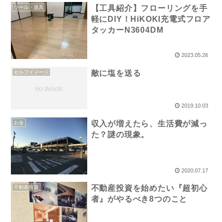
【工具紹介】フローリングを手
ツール・道具
軽にDIY！HiKOKI充電式フロア
タッカーN3604DM
2023.05.26
敵に塩を送る
セルフイメージ
2019.10.03
収入が増えたら、生活費が減っ
お金
た？謎の現象。
2020.07.17
不動産投資を始めたい『超初心
不動産投資
者』がやるべき8つのこと