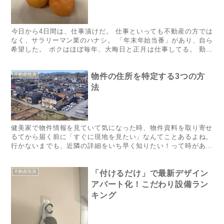
​​​​​​​​​​​​​​​​​​今日から4日間は、仕事漬けだ。 仕事といっても不動産の方では
なく、サラリーマン業のハナシ。 「年末年始当番」があり、自ら
希望した。 ボクはほぼ毎年、大晦日と正月は仕事してる。 勤め
人の仕事がなくても、ただ...
不動産投資
物件の住所を特定する3つの方
法
健美家で物件情報を見ていて気になった時、物件資料を取り寄せ
るてから届く前に「すぐに現地を見たい」なんてことあるよね。
行かないまでも、近隣の詳細をいち早く知りたい！って時がある
はず。 でも、ほとんどの場合は物件住所の番地が書いていないの
で、...
不動産投資
「付けるだけ」で最新デザイン
アパート化！こだわり設備ラン
キング