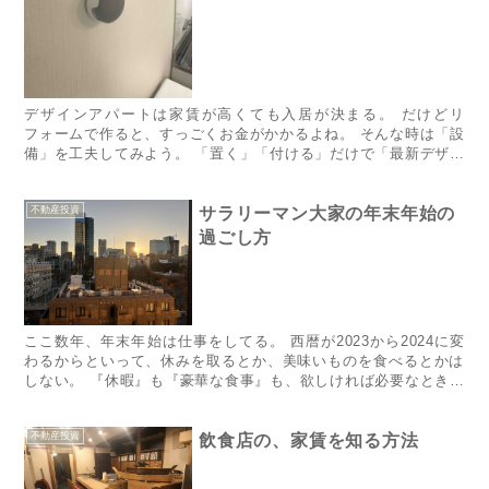
デザインアパートは家賃が高くても入居が決まる。 だけどリ
フォームで作ると、すっごくお金がかかるよね。 そんな時は「設
備」を工夫してみよう。 「置く」「付ける」だけで「最新デザイ
ンアパート」にできる、ボクの「こだわり設備」をご紹介。 まず
はラ...
不動産投資
サラリーマン大家の年末年始の
過ごし方
ここ数年、年末年始は仕事をしてる。 西暦が2023から2024に変
わるからといって、休みを取るとか、美味いものを食べるとかは
しない。 『休暇』も『豪華な食事』も、欲しければ必要なときに
入手すればいい。 そもそも「周囲と同じことをしない」のが...
不動産投資
飲食店の、家賃を知る方法