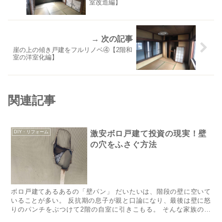
室改造編】
崖の上の傾き戸建をフルリノベ④【2階和
室の洋室化編】
関連記事
DIY・リフォーム
激安ボロ戸建て投資の現実！壁
の穴をふさぐ方法
​​​​​​​​​​​​​​​ボロ戸建てあるあるの「壁パン」 だいたいは、階段の壁に空いて
いることが多い。 反抗期の息子が親と口論になり、最後は壁に怒
りのパンチをぶつけて2階の自室に引きこもる。 そんな家族の葛
藤を想像してしまう穴、それが「...