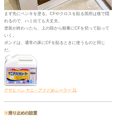
まず先にペンキを塗る。CFやクロスを貼る箇所は後で隠
れるので、ハミ出ても大丈夫。
塗装が終わったら、上の段から順番にCFを切って貼って
いく。
ボンドは、通常の床にCFを貼るときに使うものと同じ
だ。
アサヒペン ヤニ・アクどめシーラー 2L
・滑り止めの設置​