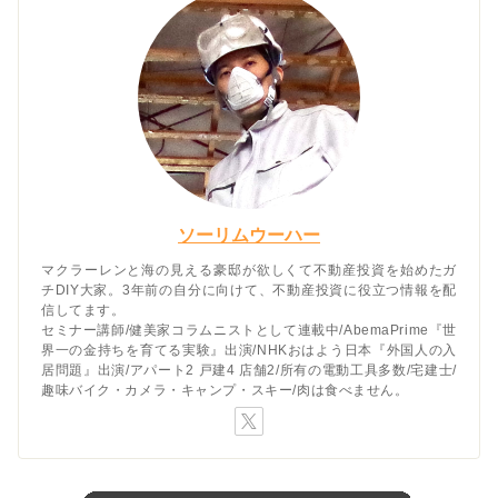
ソーリムウーハー
マクラーレンと海の見える豪邸が欲しくて不動産投資を始めたガ
チDIY大家。3年前の自分に向けて、不動産投資に役立つ情報を配
信してます。
セミナー講師/健美家コラムニストとして連載中/AbemaPrime『世
界一の金持ちを育てる実験』出演/NHKおはよう日本『外国人の入
居問題』出演/アパート2 戸建4 店舗2/所有の電動工具多数/宅建士/
趣味バイク・カメラ・キャンプ・スキー/肉は食べません。