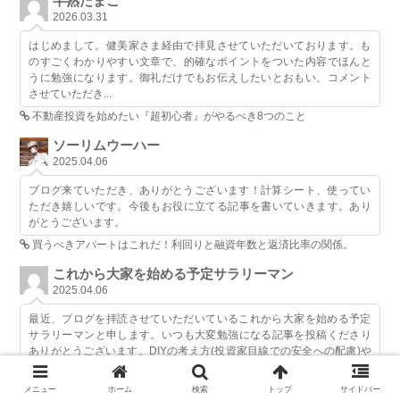
半熟たまご
2026.03.31
はじめまして。健美家さま経由で拝見させていただいております。も
のすごくわかりやすい文章で、的確なポイントをついた内容でほんと
うに勉強になります。御礼だけでもお伝えしたいとおもい、コメント
させていただき...
不動産投資を始めたい『超初心者』がやるべき8つのこと
ソーリムウーハー
2025.04.06
ブログ来ていただき、ありがとうございます！計算シート、使ってい
ただき嬉しいです。今後もお役に立てる記事を書いていきます。あり
がとうございます。
買うべきアパートはこれだ！利回りと融資年数と返済比率の関係。
これから大家を始める予定サラリーマン
2025.04.06
最近、ブログを拝読させていただいているこれから大家を始める予定
サラリーマンと申します。いつも大変勉強になる記事を投稿くださり
ありがとうございます。DIYの考え方(投資家目線での安全への配慮)や
お金持ち...
買うべきアパートはこれだ！利回りと融資年数と返済比率の関係。
メニュー
ホーム
検索
トップ
サイドバー