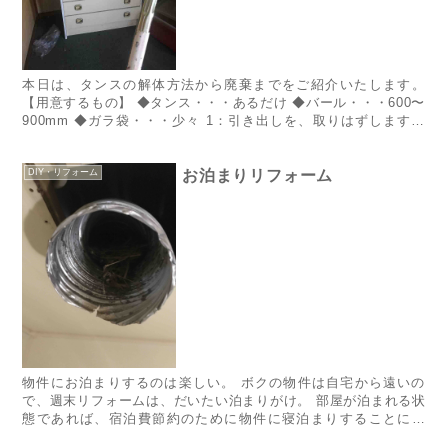
本日は、タンスの解体方法から廃棄までをご紹介いたします。
【用意するもの】 ◆タンス・・・あるだけ ◆バール・・・600〜
900mm ◆ガラ袋・・・少々 1：引き出しを、取りはずします。
2：引き出しを床に置き、内側から辺の板をバールで叩き...
DIY・リフォーム
お泊まりリフォーム
物件にお泊まりするのは楽しい。 ボクの物件は自宅から遠いの
で、週末リフォームは、だいたい泊まりがけ。 部屋が泊まれる状
態であれば、宿泊費節約のために物件に寝泊まりすることにな
る。 物件に泊まる時は、キャンプ用のコットを持って行って、寝