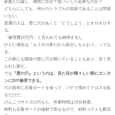
家族と口論し、感情に任せて壁パンした結果なのか？
どちらにしても、何かのトラブルの痕跡であることは間違
いない。
普通の人は、壁に穴があくと「どうしよう」とオロオロす
る。
「修理費10万円」と言われても納得するし
ひどい場合は「もうボロ家だから処分しちゃおう」ってな
る。
この家にも階段の壁に穴が開いていることもあり、安く売
られた家だ。
でも
『壁の穴』というのは、見た目が痛々しい割にカンタ
ンにDIY修理できる。
穴の箇所に石膏ボードを張って、パテで埋めてクロスを貼
るだけだ。
げんこつサイズの穴なら、作業時間は15分程度。
材料も石膏ボードの端材で直せるので、材料コストも数百