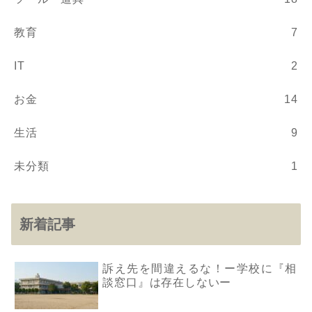
教育
7
IT
2
お金
14
生活
9
未分類
1
新着記事
訴え先を間違えるな！ー学校に『相
談窓口』は存在しないー