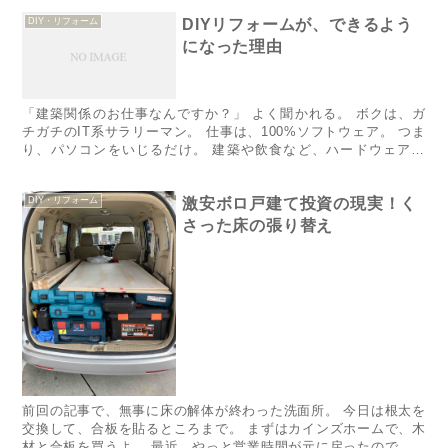
袋で寝...
DIY・リフォーム
DIYリフォームが、できるよう
になった理由
「建築関係のお仕事なんですか？」 よく聞かれる。 ボクは、ガ
チガチのIT系サラリーマン。 仕事は、100%ソフトウェア。 つま
り、パソコンをいじるだけ。 建築や飲食など、ハードウェア系
（実際の物を扱う）からはもっとも遠い仕事だ。 アパートを...
DIY・リフォーム
激安ボロ戸建て投資の現実！く
さった床の張り替え
​​​​前回の記事​で、無事に床の解体が終わった洗面所。 今日は根太を
交換して、合板を貼るところまで。 まずはカインズホームで、木
材と合板を買うよ。 最近、やっと営業時間が元に戻ったので、リ