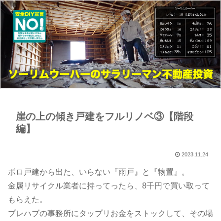
崖の上の傾き戸建をフルリノベ③【階段
編】
2023.11.24
ボロ戸建から出た、いらない『雨戸』と『物置』。
金属リサイクル業者に持ってったら、8千円で買い取って
もらえた。
プレハブの事務所にタップリお金をストックして、その場