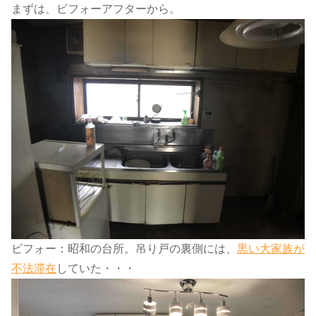
まずは、ビフォーアフターから。
ビフォー：昭和の台所。吊り戸の裏側には、​
黒い大家族が
不法滞在
​していた・・・