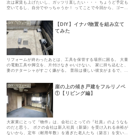
次は家賃も上げたいし、ガッツリ直したい・・・ ちょうど予定も
空いてるし、自分でやっちゃうか！ ってことで今回から、ゴール
デンウィーク6日...
DIY・リフォーム
【DIY】イナバ物置を組み立て
てみた
リフォームが終わったあとは、工具を保管する場所に困る。 大量
の電動工具や脚立を、片付けなきゃいけない。 家に持ち込むと、
妻のナターシャがすごく嫌がる。 普段は優しい彼女がまるで、バ
イキンでも見るかのような顔をする。 そんな妻の顔は見たくな
い...
DIY・リフォーム
崖の上の傾き戸建をフルリノベ
①【リビング編】
大家業にとって『物件』は、会社にとっての『社員』のようなも
のだと思う。 ボクの会社は新入社員（新築）を受け入れる余裕が
ないから、定年（耐用年数）を過ぎた老人たち（築古）を安い給