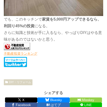
でも、このキッチンで
家賃を5,000円アップできるなら、
利回り45%の投資
になる。
さらに知識と技術が手に入るなら、やっぱりDIYはやる意
味があるのではないかと思う。
不動産投資ランキング
DIY・リフォーム
シェアする
X
Bluesky
Misskey
Facebook
はてブ
LINE