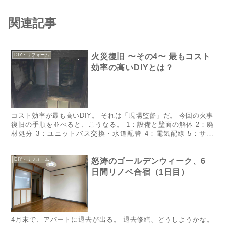
関連記事
DIY・リフォーム
火災復旧 〜その4〜 最もコスト
効率の高いDIYとは？
コスト効率が最も高いDIY。 それは「現場監督」だ。 今回の火事
復旧の手順を並べると、こうなる。 1：設備と壁面の解体 2：廃
材処分 3：ユニットバス交換・水道配管 4：電気配線 5：サッ
シ・雨戸・玄関扉交換 6：天井・壁面・床作成 7：天...
DIY・リフォーム
怒涛のゴールデンウィーク、6
日間リノベ合宿（1日目）
​​​​​​​​​​​​​​​​​​​​​4月末で、アパートに退去が出る。 退去修繕、どうしようかな。