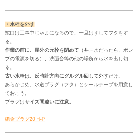
​・水栓を外す​
蛇口は工事中じゃまになるので、一旦はずしてフタをす
る。
作業の前に、屋外の元栓を閉めて
（井戸水だったら、ポン
プの電源を切る）、洗面台等の他の場所から水を出し切
る。
古い水栓は、反時計方向にグルグル回して外す
だけ。
あらかじめ、水道プラグ（フタ）とシールテープを用意し
ておこう。
プラグは
サイズ間違いに注意。
砲金プラグ20 H-P