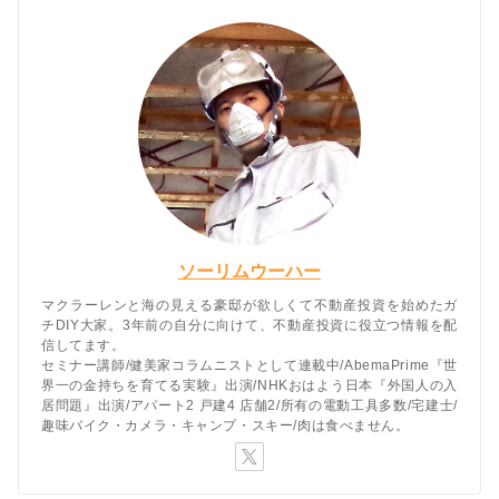
ソーリムウーハー
マクラーレンと海の見える豪邸が欲しくて不動産投資を始めたガ
チDIY大家。3年前の自分に向けて、不動産投資に役立つ情報を配
信してます。
セミナー講師/健美家コラムニストとして連載中/AbemaPrime『世
界一の金持ちを育てる実験』出演/NHKおはよう日本『外国人の入
居問題』出演/アパート2 戸建4 店舗2/所有の電動工具多数/宅建士/
趣味バイク・カメラ・キャンプ・スキー/肉は食べません。