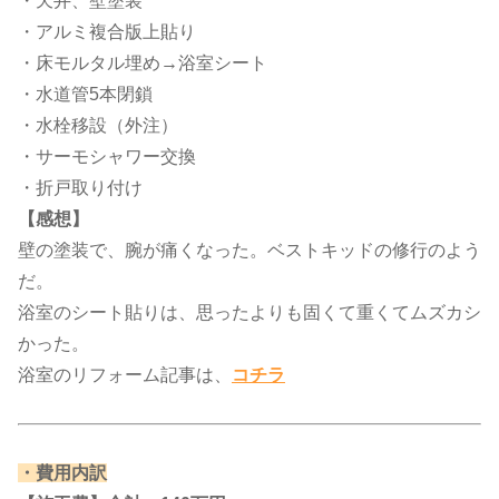
・天井、壁塗装
・アルミ複合版上貼り
・床モルタル埋め→浴室シート
・水道管5本閉鎖
・水栓移設（外注）
・サーモシャワー交換
・折戸取り付け
【感想】
壁の塗装で、腕が痛くなった。ベストキッドの修行のよう
だ。
浴室のシート貼りは、思ったよりも固くて重くてムズカシ
かった。
浴室のリフォーム記事は、​
コチラ
​・費用内訳​