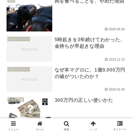
肉を食べることを、やめた理由
生活
2020.09.26
5時起きを3年続けてわかった、
セルフイメージ
金持ちが早起きな理由
2019.12.23
なぜ本マグロに、1億9,000万円
セルフイメージ
の値がついたのか？
2020.01.05
300万円の正しい使いかた
不動産投資
2020.10.30
メニュー
ホーム
検索
トップ
サイドバー
投資家が、いますぐ禁酒するべ
不動産投資