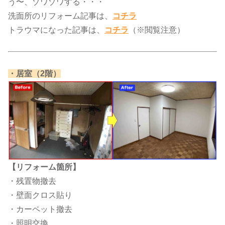
う〜、ゾワゾワする・・・
洗面所のリフォーム記事は、​
コチラ
トラウマになった記事は、​
コチラ
（※閲覧注意）
​・居室（2階）​
【リフォーム箇所】
・残置物撤去
・壁面クロス貼り
・カーペット撤去
・照明交換