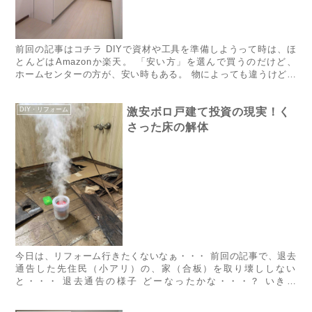
前回の記事は​​コチラ​ DIYで資材や工具を準備しようって時は、ほ
とんどはAmazonか楽天。 「安い方」を選んで買うのだけど、
ホームセンターの方が、安い時もある。 物によっても違うけど、
送料がメッチャかかりそうな大きい設備なんかは、ホー...
DIY・リフォーム
激安ボロ戸建て投資の現実！く
さった床の解体
​​今日は、リフォーム行きたくないなぁ・・・ ​前回の記事​で、退去
通告した先住民（小アリ）の、家（合板）を取り壊ししない
と・・・ 退去通告の様子 どーなったかな・・・？ いきて
る・・・？ しんでる・・・？ バールで剥がしてみる。 ベキベ
キ...