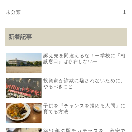
未分類
1
新着記事
訴え先を間違えるな！ー学校に『相
談窓口』は存在しないー
投資家が詐欺に騙されないために、
やるべきこと
子供を『チャンスを掴める人間』に
育てる方法
築50年の駅チカテラスを、激安で