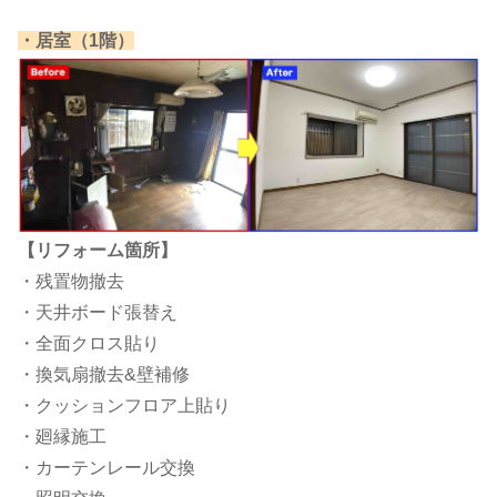
​・居室（1階）​
【リフォーム箇所】
・残置物撤去
・天井ボード張替え
・全面クロス貼り
・換気扇撤去&壁補修
・クッションフロア上貼り
・廻縁施工
・カーテンレール交換