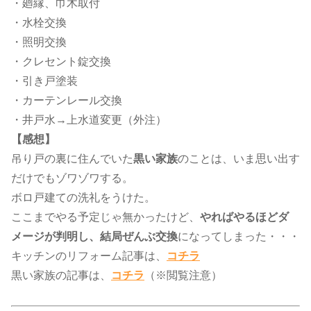
・廻縁、巾木取付
・水栓交換
・照明交換
・クレセント錠交換
・引き戸塗装
・カーテンレール交換
・井戸水→上水道変更（外注）
【感想】
吊り戸の裏に住んでいた
黒い家族
のことは、いま思い出す
だけでもゾワゾワする。
ボロ戸建ての洗礼をうけた。
ここまでやる予定じゃ無かったけど、
やればやるほどダ
メージが判明し、結局ぜんぶ交換
になってしまった・・・
キッチンのリフォーム記事は、​
コチラ
黒い家族の記事は、
コチラ
​（※閲覧注意）