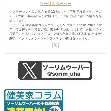
ソーリムウーハー
マクラーレンと海の見える豪邸が欲しくて不動産投資を始めたガ
チDIY大家。3年前の自分に向けて、不動産投資に役立つ情報を配
信してます。
セミナー講師/健美家コラムニストとして連載中/AbemaPrime『世
界一の金持ちを育てる実験』出演/NHKおはよう日本『外国人の入
居問題』出演/アパート2 戸建4 店舗2/所有の電動工具多数/宅建士/
趣味バイク・カメラ・キャンプ・スキー/肉は食べません。