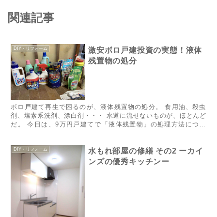
関連記事
DIY・リフォーム
激安ボロ戸建投資の実態！液体
残置物の処分
ボロ戸建て再生で困るのが、液体残置物の処分。 食用油、殺虫
剤、塩素系洗剤、漂白剤・・・ 水道に流せないものが、ほとんど
だ。 今日は、​9万円戸建て​で「液体残置物」の処理方法につい
て。 激安ボロ戸建て投資の実態を、ナマナマしくレポートする
よ...
DIY・リフォーム
水もれ部屋の修繕 その2 ーカイ
ンズの優秀キッチンー