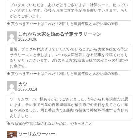
ブログ来ていただき、ありがとうございます！計算シート、使ってい
ただき嬉しいです。今後もお役に立てる記事を書いていきます。あり
がとうございます。
買うべきアパートはこれだ！利回りと融資年数と返済比率の関係。
これから大家を始める予定サラリーマン
2025.04.06
最近、ブログを拝読させていただいているこれから大家を始める予定
サラリーマンと申します。いつも大変勉強になる記事を投稿くださり
ありがとうございます。DIYの考え方(投資家目線での安全への配慮)や
お金持ち...
買うべきアパートはこれだ！利回りと融資年数と返済比率の関係。
カツ
2025.03.14
ソーリムウーハー様ありがとうございました。5年から10年現実だと思
います。テレ東で日産の自動運転車が横浜市での走行を見てさらに確
信を深めました。同じ番組内で細胞培養技術で神経を再生する内容も
ありました...
投資家が詐欺に騙されないために、やるべきこと
ソーリムウーハー