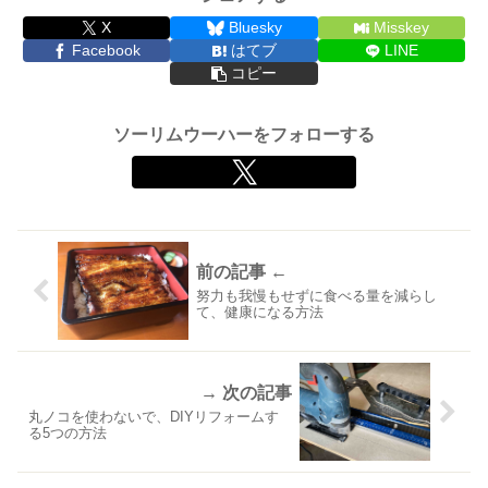
X
Bluesky
Misskey
Facebook
はてブ
LINE
コピー
ソーリムウーハーをフォローする
努力も我慢もせずに食べる量を減らし
て、健康になる方法
丸ノコを使わないで、DIYリフォームす
る5つの方法