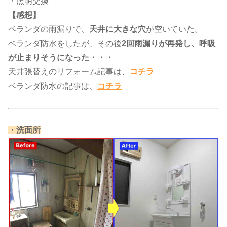
・照明交換
【感想】
ベランダの雨漏りで、
天井に大きな穴
が空いていた。
ベランダ防水をしたが、その後
2回雨漏りが再発
し、呼吸
が止まりそうになった・・・
天井張替えのリフォーム記事は、​
コチラ
ベランダ防水の記事は、
コチラ
​・洗面所​