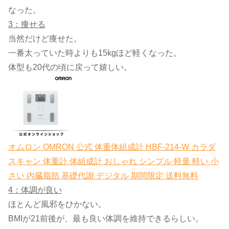
なった。
3：痩せる
当然だけど痩せた。
一番太っていた時よりも15kgほど軽くなった。
体型も20代の頃に戻って嬉しい。
オムロン OMRON 公式 体重体組成計 HBF-214-W カラダ
スキャン 体重計 体組成計 おしゃれ シンプル 軽量 軽い 小
さい 内臓脂肪 基礎代謝 デジタル 期間限定 送料無料
4：体調が良い
ほとんど風邪をひかない。
BMIが21前後が、最も良い体調を維持できるらしい。