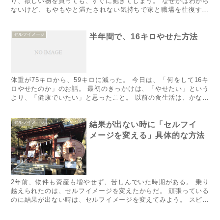
り、欲しい物を買っても、すぐに飽きてしまう。 なぜかはわから
ないけど、もやもやと満たされない気持ちで家と職場を往復する
毎...
セルフイメージ
半年間で、16キロやせた方法
体重が75キロから、59キロに減った。 今日は、「何をして16キ
ロやせたのか」のお話。 最初のきっかけは、「やせたい」という
より、「健康でいたい」と思ったこと。 以前の食生活は、かなり
ヤバかった。 外食では、必ず大盛り。ごはんは、2杯おかわ...
セルフイメージ
結果が出ない時に「セルフイ
メージを変える」具体的な方法
2年前、物件も資産も増やせず、苦しんでいた時期がある。 乗り
越えられたのは、セルフイメージを変えたからだ。 頑張っている
のに結果が出ない時は、セルフイメージを変えてみよう。 スピリ
チュアルで怪しいけど、成果が出るはずだ。 でも、具体的に何
を...