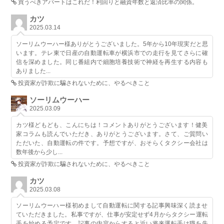
買うべきアパートはこれだ！利回りと融資年数と返済比率の関係。
カツ
2025.03.14
ソーリムウーハー様ありがとうございました。5年から10年現実だと思
います。テレ東で日産の自動運転車が横浜市での走行を見てさらに確
信を深めました。同じ番組内で細胞培養技術で神経を再生する内容も
ありました...
投資家が詐欺に騙されないために、やるべきこと
ソーリムウーハー
2025.03.09
カツ様どもども、こんにちは！コメントありがとうございます！健美
家コラムも読んでいただき、ありがとうございます。さて、ご質問い
ただいた、自動運転の件です。予想ですが、おそらくタクシー会社は
数年後から少し...
投資家が詐欺に騙されないために、やるべきこと
カツ
2025.03.08
ソーリムウーハー様初めまして自動運転に関する記事興味深く読ませ
ていただきました。私事ですが、仕事が安定せず4月からタクシー運転
手を始める予定です。記事の内容からすると近い将来運転手は職を失