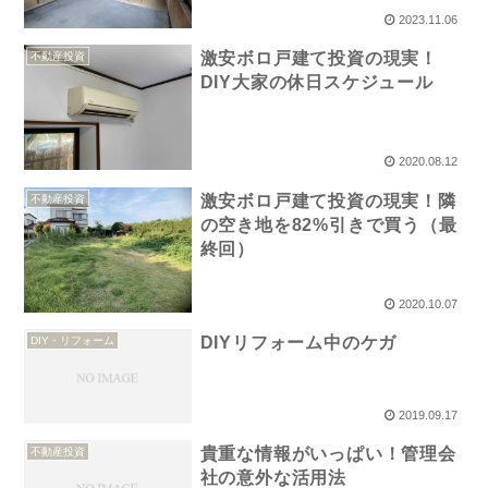
2023.11.06
激安ボロ戸建て投資の現実！
不動産投資
DIY大家の休日スケジュール
2020.08.12
激安ボロ戸建て投資の現実！隣
不動産投資
の空き地を82%引きで買う（最
終回）
2020.10.07
DIYリフォーム中のケガ
DIY・リフォーム
2019.09.17
貴重な情報がいっぱい！管理会
不動産投資
社の意外な活用法