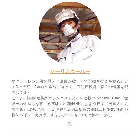
ソーリムウーハー
マクラーレンと海の見える豪邸が欲しくて不動産投資を始めたガ
チDIY大家。3年前の自分に向けて、不動産投資に役立つ情報を配
信してます。
セミナー講師/健美家コラムニストとして連載中/AbemaPrime『世
界一の金持ちを育てる実験』出演/NHKおはよう日本『外国人の入
居問題』出演/アパート2 戸建4 店舗2/所有の電動工具多数/宅建士/
趣味バイク・カメラ・キャンプ・スキー/肉は食べません。