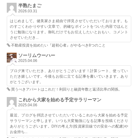
半熟たまご
2026.03.31
はじめまして。健美家さま経由で拝見させていただいております。も
のすごくわかりやすい文章で、的確なポイントをついた内容でほんと
うに勉強になります。御礼だけでもお伝えしたいとおもい、コメント
させていただき...
不動産投資を始めたい『超初心者』がやるべき8つのこと
ソーリムウーハー
2025.04.06
ブログ来ていただき、ありがとうございます！計算シート、使ってい
ただき嬉しいです。今後もお役に立てる記事を書いていきます。あり
がとうございます。
買うべきアパートはこれだ！利回りと融資年数と返済比率の関係。
これから大家を始める予定サラリーマン
2025.04.06
最近、ブログを拝読させていただいているこれから大家を始める予定
サラリーマンと申します。いつも大変勉強になる記事を投稿くださり
ありがとうございます。DIYの考え方(投資家目線での安全への配慮)や
お金持ち...