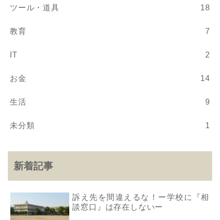
ツール・道具
18
教育
7
IT
2
お金
14
生活
9
未分類
1
新着記事
訴え先を間違えるな！ー学校に『相
談窓口』は存在しないー